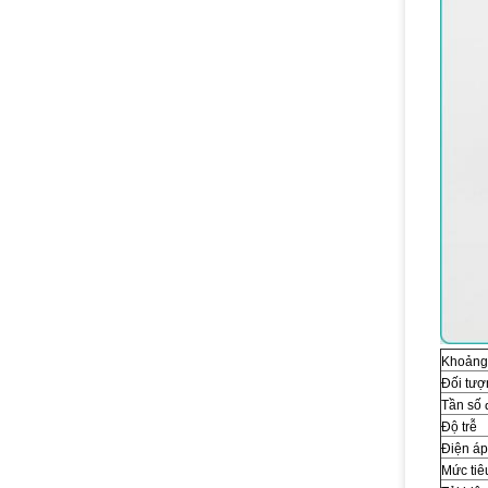
Khoảng 
Đối tượ
Tần số 
Độ trễ
Điện áp
Mức tiêu