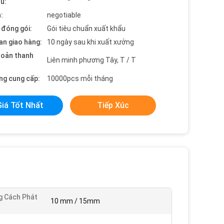
ểu:
:
negotiable
t đóng gói:
Gói tiêu chuẩn xuất khẩu
an giao hàng:
10 ngày sau khi xuất xưởng
hoản thanh
Liên minh phương Tây, T / T
ng cung cấp:
10000pcs mỗi tháng
Giá Tốt Nhất
Tiếp Xúc
 Cách Phát
10 mm / 15mm