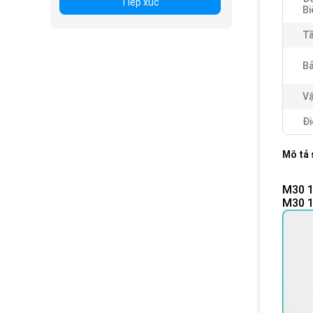
Tiếp xúc
Bi
Tầ
Bả
Vậ
Đi
Mô tả
M30 1
M30 1