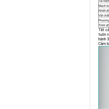
Tải hiện
Mạch b
Nhiệt đ
Vật chấ
Phương
Trình đ
Tất cả
tuôn r
hành 
Cảm bi