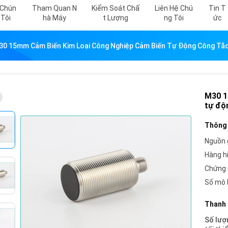
 Chún
Tham Quan N
Kiểm Soát Chấ
Liên Hệ Chú
Tin T
 Tôi
Hà Máy
T Lượng
Ng Tôi
Ức
30 15mm Cảm Biến Kim Loại Công Nghiệp Cảm Biến Tự Động Công Tắ
M30 1
tự độ
Thông 
Nguồn 
Hàng h
Chứng 
Số mô 
Thanh 
Số lượ