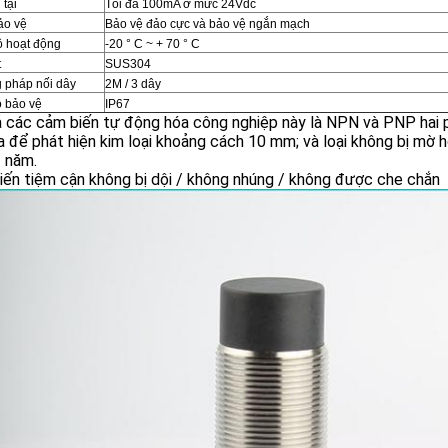
 tại
Tối đa 100mA ở mức 24Vdc
ảo vệ
Bảo vệ đảo cực và bảo vệ ngắn mạch
ộ hoạt động
-20 ° C ~ + 70 ° C
t
SUS304
 pháp nối dây
2M / 3 dây
ộ bảo vệ
IP67
 các cảm biến tự động hóa công nghiệp này là NPN và PNP hai p
a để phát hiện kim loại khoảng cách 10 mm; và loại không bị m
3 năm.
ến tiệm cận không bị dội / không nhúng / không được che chắn