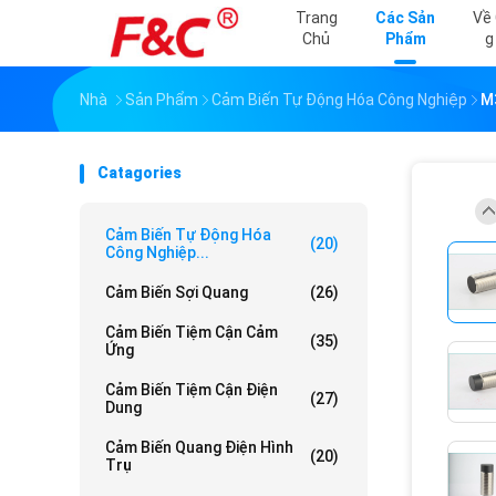
Trang
Các Sản
Về
Chủ
Phẩm
G
Nhà
Sản Phẩm
Cảm Biến Tự Động Hóa Công Nghiệp
M
Catagories
Cảm Biến Tự Động Hóa
(20)
Công Nghiệp...
Cảm Biến Sợi Quang
(26)
Cảm Biến Tiệm Cận Cảm
(35)
Ứng
Cảm Biến Tiệm Cận Điện
(27)
Dung
Cảm Biến Quang Điện Hình
(20)
Trụ