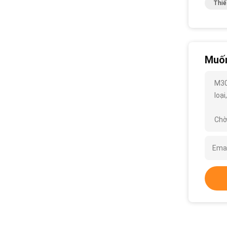
Thiế
Muốn
M30
loại
Chờ