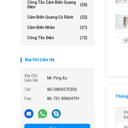
Công Tắc Cảm Biến Quang
(26)
Điện
Cảm Biến Quang Có Rãnh
(22)
Cảm Biến Nhãn
(21)
Công Tắc Điện
(12)
Địa Chỉ Liên Hệ
Địa Chỉ
Mr. Ping Xu
Liên Hệ:
Tel:
8613809275350
Thông 
Fax:
86-731-89604791
P
Ra
Đ