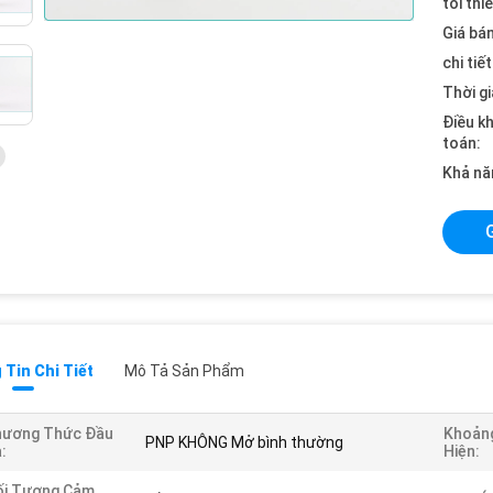
tối thi
Giá bán
chi tiế
Thời gi
Điều k
toán:
Khả nă
Tin Chi Tiết
Mô Tả Sản Phẩm
hương Thức Đầu
Khoảng
PNP KHÔNG Mở bình thường
:
Hiện:
ối Tượng Cảm