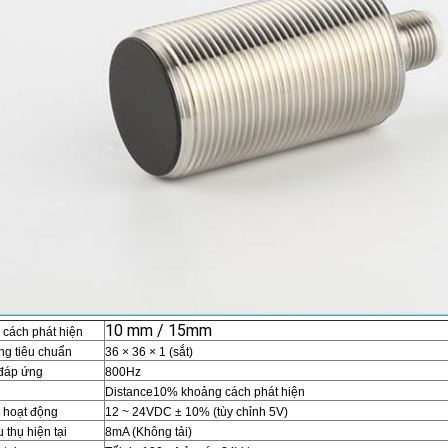
10 mm / 15mm
cách phát hiện
ng tiêu chuẩn
36 × 36 × 1 (sắt)
đáp ứng
800Hz
Distance10% khoảng cách phát hiện
 hoạt động
12 ~ 24VDC ± 10% (tùy chỉnh 5V)
 thụ hiện tại
8mA (Không tải)