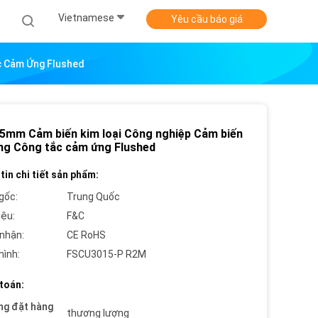
Vietnamese
Yêu cầu báo giá
c Cảm Ứng Flushed
5mm Cảm biến kim loại Công nghiệp Cảm biến
ng Công tắc cảm ứng Flushed
tin chi tiết sản phẩm:
gốc:
Trung Quốc
iệu:
F&C
nhận:
CE RoHS
hình:
FSCU3015-P R2M
toán:
ng đặt hàng
thương lượng