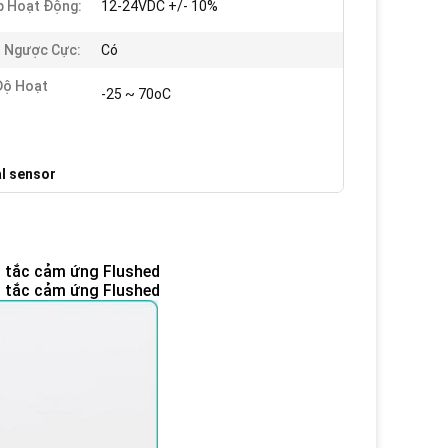
p Hoạt Động:
12-24VDC +/- 10%
 Ngược Cực:
Có
Độ Hoạt
-25 ~ 70oC
al sensor
 tắc cảm ứng Flushed
 tắc cảm ứng Flushed