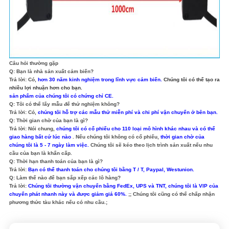
Câu hỏi thường gặp
Q: Bạn là nhà sản xuất cảm biến?
Trả lời: Có,
hơn 30 năm kinh nghiệm trong lĩnh vực cảm biến.
Chúng tôi có thể tạo ra
nhiều lợi nhuận hơn cho bạn.
sản phẩm của chúng tôi có chứng chỉ CE.
Q: Tôi có thể lấy mẫu để thử nghiệm không?
Trả lời: Có,
chúng tôi hỗ trợ các mẫu thử miễn phí và chi phí vận chuyển ở bên bạn.
Q: Thời gian chờ của bạn là gì?
Trả lời: Nói chung,
chúng tôi có cổ phiếu cho 110 loại mô hình khác nhau và có thể
giao hàng bất cứ lúc nào
.
Nếu chúng tôi không có cổ phiếu,
thời gian chờ của
chúng tôi là 5 - 7 ngày làm việc.
Chúng tôi sẽ kéo theo lịch trình sản xuất nếu nhu
cầu của bạn là khẩn cấp.
Q: Thời hạn thanh toán của bạn là gì?
Trả lời:
Bạn có thể thanh toán cho chúng tôi bằng T / T, Paypal, Westunion.
Q: Làm thế nào để bạn sắp xếp các lô hàng?
Trả lời:
Chúng tôi thường vận chuyển bằng FedEx, UPS và TNT, chúng tôi là VIP của
chuyển phát nhanh này và được giảm giá 60%.
;; Chúng tôi cũng có thể chấp nhận
phương thức tàu khác nếu có nhu cầu.;