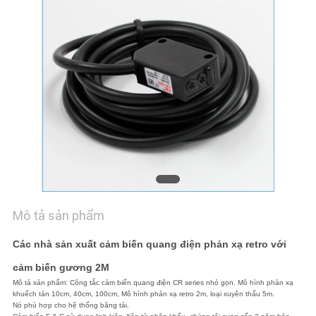
TÔI
TIN
TỨC
YÊU
CẦU
BÁO
GIÁ
Mô tả sản phẩm
SƠ
Các nhà sản xuất cảm biến quang điện phản xạ retro với
ĐỒ
cảm biến gương 2M
TRANG
Mô tả sản phẩm: Công tắc cảm biến quang điện CR series nhỏ gọn.
Mô hình phản xạ
khuếch tán 10cm, 40cm, 100cm, Mô hình phản xạ retro 2m, loại xuyên thấu 5m.
WEB
Nó phù hợp cho hệ thống băng tải.