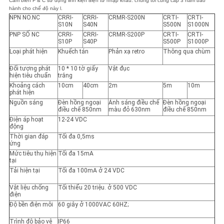
Cảm biến F & C sử dụng linh kiện điện tử nhập khẩu.
chúng tôi cung cấp 3 năm bảo
hành cho chế độ này
l.
NPN NO.NC
CRRI-
CRRI-
CRMR-S200N
CRTI-
CRTI-
PRIVACY
S10N
S40N
S500N
S1000N
PNP SỐ NC
CRRI-
CRRI-
CRMR-S200P
CRTI-
CRTI-
POLICY
S10P
S40P
S500P
S1000P
Loại phát hiện
Khuếch tán
Phản xạ retro
Thông qua chùm
Đối tượng phát
10 * 10 tờ giấy
Vật đục
hiện tiêu chuẩn
trắng
Khoảng cách
10cm
40cm
2m
5m
10m
phát hiện
Nguồn sáng
Đèn hồng ngoại
Ánh sáng điều chế
Đèn hồng ngoại
điều chế 850nm
màu đỏ 630nm
điều chế 850nm
Điện áp hoạt
12-24 VDC
động
Thời gian đáp
Tối đa 0,5ms
ứng
Mức tiêu thụ hiện
Tối đa 15mA
tại
Tải hiện tại
Tối đa 100mA ở 24 VDC
Vật liệu chống
Tối thiểu 20 triệu. ở 500 VDC
điện
Độ bền điện môi
60 giây ở 1000VAC 60HZ;
Trình độ bảo vệ
IP66