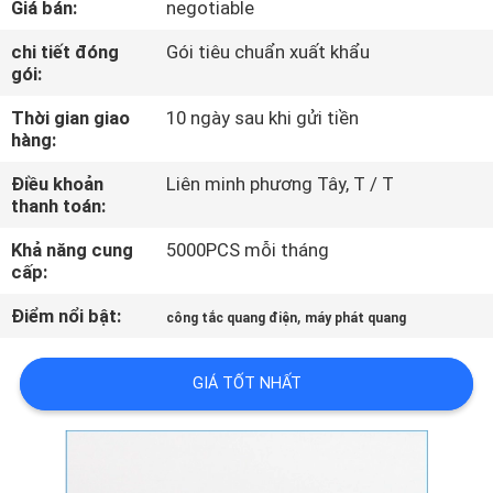
Giá bán:
negotiable
THAM
QUAN
chi tiết đóng
Gói tiêu chuẩn xuất khẩu
gói:
NHÀ
Thời gian giao
10 ngày sau khi gửi tiền
MÁY
hàng:
Điều khoản
Liên minh phương Tây, T / T
KIỂM
thanh toán:
SOÁT
Khả năng cung
5000PCS mỗi tháng
CHẤT
cấp:
LƯỢNG
Điểm nổi bật:
,
công tắc quang điện
máy phát quang
LIÊN
GIÁ TỐT NHẤT
HỆ
CHÚNG