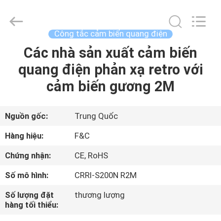
2019
-
2026
F&C
Sensing
Công tắc cảm biến quang điện
Technology
(Hunan)
Co.,Ltd.
Các nhà sản xuất cảm biến
TRANG
All
Rights
quang điện phản xạ retro với
CHỦ
Reserved.
cảm biến gương 2M
CÁC
SẢN
Nguồn gốc:
Trung Quốc
PHẨM
Hàng hiệu:
F&C
Chứng nhận:
CE, RoHS
VỀ
Số mô hình:
CRRI-S200N R2M
CHÚNG
Số lượng đặt
thương lượng
TÔI
hàng tối thiểu: