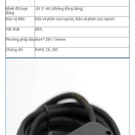
Nhiệt độ hoạt
-20 ℃ -60; (Không đóng băng)
động
Bảo vệ điện
Bảo vệ phân cực ngược, Bảo vệ phân cực ngược
Vật chất
ABS
Phương pháp dây
dia4 * 2M / -3wires
Chứng chỉ
RoHS, CE, ISO