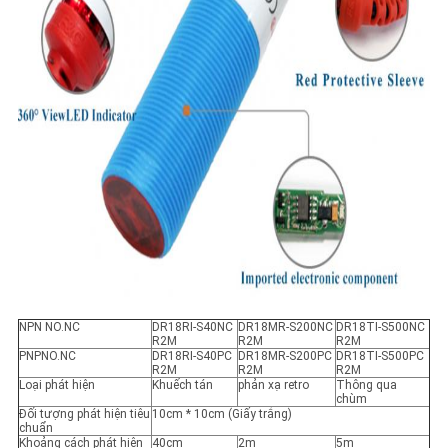
NPN NO.NC
DR18RI-S40NC
DR18MR-S200NC
DR18TI-S500NC
R2M
R2M
R2M
PNPNO.NC
DR18RI-S40PC
DR18MR-S200PC
DR18TI-S500PC
R2M
R2M
R2M
Loại phát hiện
Khuếch tán
phản xạ retro
Thông qua
chùm
Đối tượng phát hiện tiêu
10cm * 10cm (Giấy trắng)
chuẩn
Khoảng cách phát hiện
40cm
2m
5m