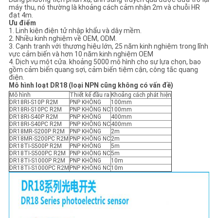
máy thu, nó thường là khoảng cách cảm nhận 2m và chuỗi HR
đạt 4m.
PRIVACY
Ưu điểm
1. Linh kiện điện tử nhập khẩu và dây mềm.
POLICY
2. Nhiều kinh nghiệm về OEM, ODM.
3. Cạnh tranh với thương hiệu lớn, 25 năm kinh nghiệm trong lĩnh
vực cảm biến và hơn 10 năm kinh nghiệm OEM
4. Dịch vụ một cửa. khoảng 5000 mô hình cho sự lựa chọn, bao
gồm cảm biến quang sợi, cảm biến tiệm cận, công tắc quang
điện.
Mô hình loạt DR18 (loại NPN cũng không có vấn đề)
Mô hình
Thiết kế đầu ra
Khoảng cách phát hiện
DR18RI-S10P R2M
PNP KHÔNG
100mm
DR18RI-S10PC R2M
PNP KHÔNG NC
100mm
DR18RI-S40P R2M
PNP KHÔNG
400mm
DR18RI-S40PC R2M
PNP KHÔNG NC
400mm
DR18MR-S200P R2M
PNP KHÔNG
2m
DR18MR-S200PC R2M
PNP KHÔNG NC
2m
DR18TI-S500P R2M
PNP KHÔNG
5m
DR18TI-S500PC R2M
PNP KHÔNG NC
5m
DR18TI-S1000P R2M
PNP KHÔNG
10m
DR18TI-S1000PC R2M
PNP KHÔNG NC
10m