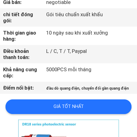
Giá bán:
negotiable
THAM
QUAN
chi tiết đóng
Gói tiêu chuẩn xuất khẩu
gói:
NHÀ
Thời gian giao
10 ngày sau khi xuất xưởng
MÁY
hàng:
Điều khoản
L / C, T / T, Paypal
KIỂM
thanh toán:
SOÁT
Khả năng cung
5000PCS mỗi tháng
CHẤT
cấp:
LƯỢNG
Điểm nổi bật:
,
đầu dò quang điện
chuyển đổi gần quang điện
LIÊN
GIÁ TỐT NHẤT
HỆ
CHÚNG