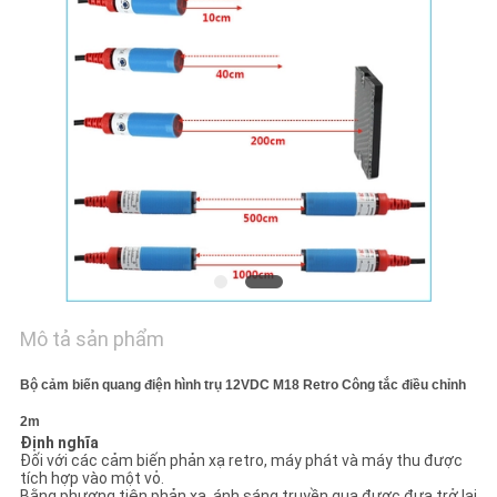
TÔI
TIN
TỨC
YÊU
CẦU
BÁO
GIÁ
Mô tả sản phẩm
SƠ
Bộ cảm biến quang điện hình trụ 12VDC M18 Retro Công tắc điều chỉnh
ĐỒ
2m
TRANG
Định nghĩa
Đối với các cảm biến phản xạ retro, máy phát và máy thu được
WEB
tích hợp vào một vỏ.
Bằng phương tiện phản xạ, ánh sáng truyền qua được đưa trở lại