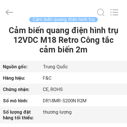
lượng
Cảm
biến
tự
động
Cảm biến quang điện hình trụ
hóa
công
nghiệp
Cảm biến quang điện hình trụ
TRANG
supplier.
Copyright
12VDC M18 Retro Công tắc
CHỦ
©
2019
-
cảm biến 2m
2025
F&C
CÁC
Sensing
Technology
(Hunan)
SẢN
Nguồn gốc:
Trung Quốc
Co.,Ltd.
All
Rights
PHẨM
Hàng hiệu:
F&C
Reserved.
Chứng nhận:
CE, ROHS
VỀ
Số mô hình:
DR18MR-S200N R2M
CHÚNG
Số lượng đặt
thương lượng
TÔI
hàng tối thiểu: