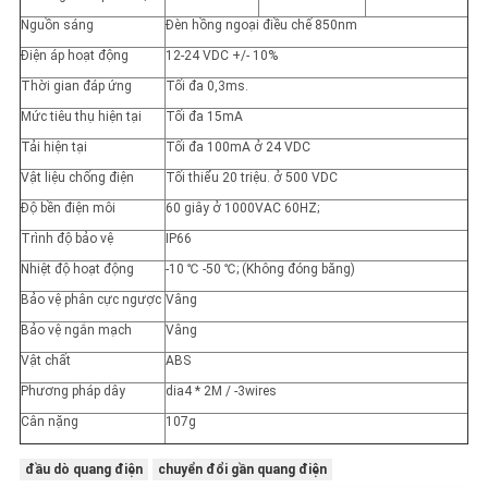
Nguồn sáng
Đèn hồng ngoại điều chế 850nm
Điện áp hoạt động
12-24 VDC +/- 10%
Thời gian đáp ứng
Tối đa 0,3ms.
Mức tiêu thụ hiện tại
Tối đa 15mA
Tải hiện tại
Tối đa 100mA ở 24 VDC
Vật liệu chống điện
Tối thiểu 20 triệu. ở 500 VDC
Độ bền điện môi
60 giây ở 1000VAC 60HZ;
Trình độ bảo vệ
IP66
Nhiệt độ hoạt động
-10 ℃ -50 ℃; (Không đóng băng)
Bảo vệ phân cực ngược
Vâng
Bảo vệ ngắn mạch
Vâng
Vật chất
ABS
Phương pháp dây
dia4 * 2M / -3wires
Cân nặng
107g
đầu dò quang điện
chuyển đổi gần quang điện